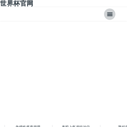
世界杯官网
舒适化医疗智能终端
急慢性疼痛管理
鼻腔上气道轻诊疗
脑科