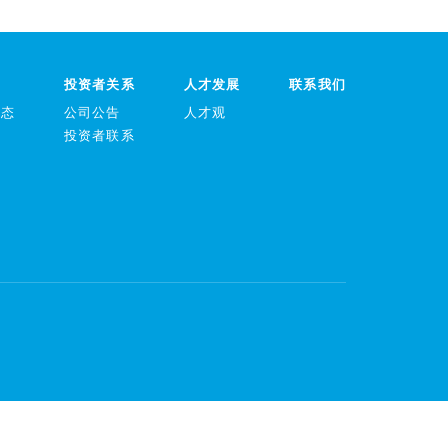
投资者关系
人才发展
联系我们
动态
公司公告
人才观
投资者联系