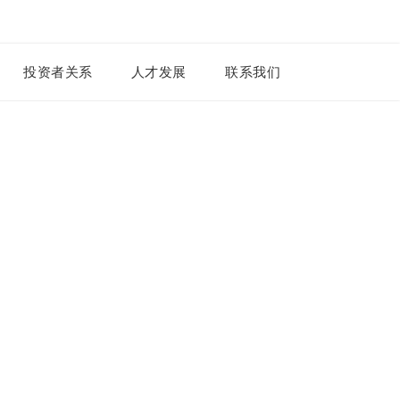
投资者关系
人才发展
联系我们