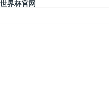
世界杯官网
舒适化医疗智能终